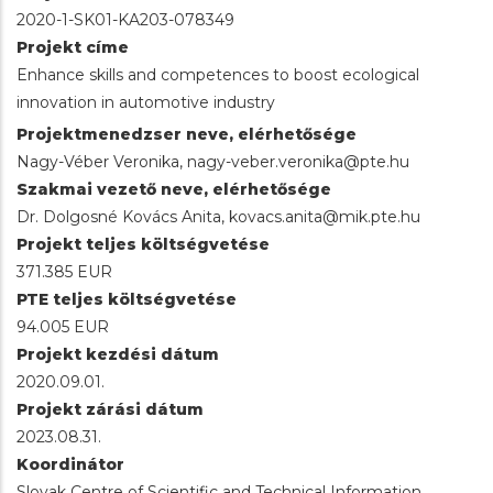
2020-1-SK01-KA203-078349
Projekt címe
Enhance skills and competences to boost ecological
innovation in automotive industry
Projektmenedzser neve, elérhetősége
Nagy-Véber Veronika, nagy-veber.veronika@pte.hu
Szakmai vezető neve, elérhetősége
Dr. Dolgosné Kovács Anita, kovacs.anita@mik.pte.hu
Projekt teljes költségvetése
371.385 EUR
PTE teljes költségvetése
94.005 EUR
Projekt kezdési dátum
2020.09.01.
Projekt zárási dátum
2023.08.31.
Koordinátor
Slovak Centre of Scientific and Technical Information,