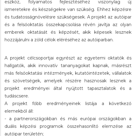
eszköz, folyamatos fejlesztéséhez viszonylag új
ismeretekre és készségekre van szükség. Ehhez képzésre
és tudatosságnövelésre szükségesek. A projekt az autóipar
és a felsőoktatás összekapcsolása révén javítja az olyan
emberek oktatását és képzését, akik képesek lesznek
hozzájárulni a zöld célok eléréséhez az autóiparban.
A projekt célcsoportjai egyrészt az egyetemi oktatók és
hallgatók, akik innovatív tananyagokat kapnak, másrészt
más felsőoktatási intézmények, kutatóintézetek, vállalatok
és szövetségek, amelyek részére hasznosak lesznek a
projekt eredményei által nyújtott tapasztalatok és a
tudáscsere.
A projekt főbb eredményeinek listája a következő
elemekből áll:
- a partnerországokban és más európai országokban a
duális képzési programok összehasonlító elemzése az
autóipar területén;