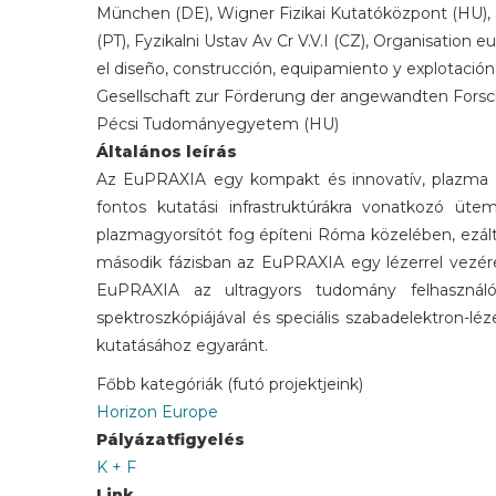
München (DE), Wigner Fizikai Kutatóközpont (HU),
(PT), Fyzikalni Ustav Av Cr V.V.I (CZ), Organisation
el diseño, construcción, equipamiento y explotación
Gesellschaft zur Förderung der angewandten Forschu
Pécsi Tudományegyetem (HU)
Általános leírás
Az EuPRAXIA egy kompakt és innovatív, plazma tec
fontos kutatási infrastruktúrákra vonatkozó üte
plazmagyorsítót fog építeni Róma közelében, ezált
második fázisban az EuPRAXIA egy lézerrel vezére
EuPRAXIA az ultragyors tudomány felhasználóit
spektroszkópiájával és speciális szabadelektron-l
kutatásához egyaránt.
Főbb kategóriák (futó projektjeink)
Horizon Europe
Pályázatfigyelés
K + F
Link