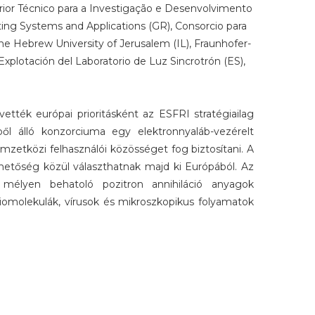
ior Técnico para a Investigação e Desenvolvimento
rating Systems and Applications (GR), Consorcio para
The Hebrew University of Jerusalem (IL), Fraunhofer-
xplotación del Laboratorio de Luz Sincrotrón (ES),
tték európai prioritásként az ESFRI stratégiailag
ből álló konzorciuma egy elektronnyaláb-vezérelt
zetközi felhasználói közösséget fog biztosítani. A
hetőség közül választhatnak majd ki Európából. Az
, mélyen behatoló pozitron annihiláció anyagok
biomolekulák, vírusok és mikroszkopikus folyamatok