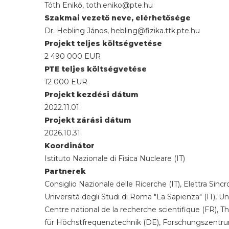
Tóth Enikő, toth.eniko@pte.hu
Szakmai vezető neve, elérhetősége
Dr. Hebling János, hebling@fizika.ttk.pte.hu
Projekt teljes költségvetése
2 490 000 EUR
PTE teljes költségvetése
12 000 EUR
Projekt kezdési dátum
2022.11.01.
Projekt zárási dátum
2026.10.31.
Koordinátor
Istituto Nazionale di Fisica Nucleare (IT)
Partnerek
Consiglio Nazionale delle Ricerche (IT), Elettra Sinc
Università degli Studi di Roma "La Sapienza" (IT), Un
Centre national de la recherche scientifique (FR), 
für Höchstfrequenztechnik (DE), Forschungszentr