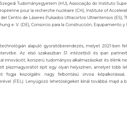
 Szegedi Tudományegyetem (HU), Associação do Instituto Super
 européenne pour la recherche nucléaire (CH), Institute of Accele
 del Centro de Láseres Pulsados Ultracortos Ultraintensos (ES), 
ng e. V. (DE), Consorcio para la Construcción, Equipamiento y E
hnológián alapuló gyorsítóberendezés, melyet 2021-ben felve
mtervébe. Az első szakaszban 51 intézetből és ipari partner
al innovációt, korszerű tudományos alkalmazásokat és élénk nem
lt plazmagyorsítót épít egy olyan helyszínen, amelyet több le
 fogja kiszolgálni: nagy felbontású orvosi képalkotással
ézerével (FEL). Lenyűgöző lehetőségeket kínál továbbá majd a 