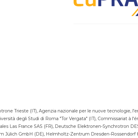
rotrone Trieste (IT), Agenzia nazionale per le nuove tecnologie, l'
iversità degli Studi di Roma "Tor Vergata" (IT), Commissariat à l'
Thales Las France SAS (FR), Deutsche Elektronen-Synchrotron DESY
um Jülich GmbH (DE), Helmholtz-Zentrum Dresden-Rossendorf H